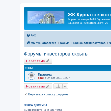
ЖК Курнатовског
Форум посвящен МФК "Курнатовск
Дашкевича (Курнатовського) 20
FAQ
ЖК Курнатовского
Форум
Только для инвесторов
Ф
Форумы инвесторов скрыты
Новая тема
ТЕМЫ
Правила
cook
»
24 авг 2021, 16:27
Новая тема
Вернуться к списку форумов
ПРАВА ДОСТУПА
Вы
не можете
начинать темы