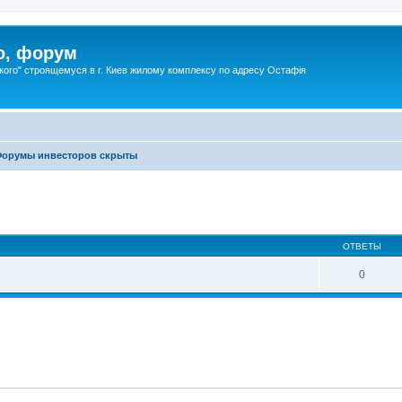
о, форум
ого" строящемуся в г. Киев жилому комплексу по адресу Остафія
орумы инвесторов скрыты
ОТВЕТЫ
0