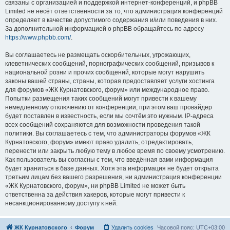
связаны с организацией и поддержкой интернет-конференций, и phpBB
Limited не несёт ответственности за то, что администрация конференций
определяет в качестве допустимого содержания и/или поведения в них.
За дополнительной информацией о phpBB обращайтесь по адресу
https://www.phpbb.com/
.
Вы соглашаетесь не размещать оскорбительных, угрожающих,
клеветнических сообщений, порнографических сообщений, призывов к
национальной розни и прочих сообщений, которые могут нарушить
законы вашей страны, страны, которая предоставляет услуги хостинга
для форумов «ЖК Курнатовского, форум» или международное право.
Попытки размещения таких сообщений могут привести к вашему
немедленному отключению от конференции, при этом ваш провайдер
будет поставлен в известность, если мы сочтём это нужным. IP-адреса
всех сообщений сохраняются для возможности проведения такой
политики. Вы соглашаетесь с тем, что администраторы форумов «ЖК
Курнатовского, форум» имеют право удалить, отредактировать,
перенести или закрыть любую тему в любое время по своему усмотрению.
Как пользователь вы согласны с тем, что введённая вами информация
будет храниться в базе данных. Хотя эта информация не будет открыта
третьим лицам без вашего разрешения, ни администрация конференции
«ЖК Курнатовского, форум», ни phpBB Limited не может быть
ответственна за действия хакеров, которые могут привести к
несанкционированному доступу к ней.
ЖК Курнатовского
Форум
Удалить cookies
Часовой пояс:
UTC+03:00