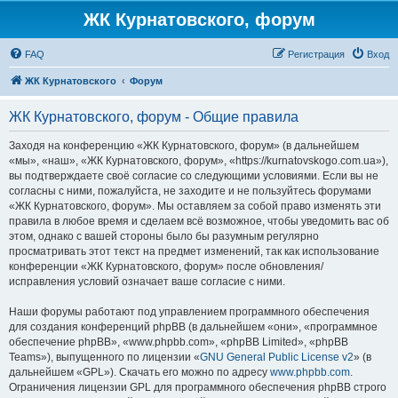
ЖК Курнатовского, форум
FAQ
Регистрация
Вход
ЖК Курнатовского
Форум
ЖК Курнатовского, форум - Общие правила
Заходя на конференцию «ЖК Курнатовского, форум» (в дальнейшем
«мы», «наш», «ЖК Курнатовского, форум», «https://kurnatovskogo.com.ua»),
вы подтверждаете своё согласие со следующими условиями. Если вы не
согласны с ними, пожалуйста, не заходите и не пользуйтесь форумами
«ЖК Курнатовского, форум». Мы оставляем за собой право изменять эти
правила в любое время и сделаем всё возможное, чтобы уведомить вас об
этом, однако с вашей стороны было бы разумным регулярно
просматривать этот текст на предмет изменений, так как использование
конференции «ЖК Курнатовского, форум» после обновления/
исправления условий означает ваше согласие с ними.
Наши форумы работают под управлением программного обеспечения
для создания конференций phpBB (в дальнейшем «они», «программное
обеспечение phpBB», «www.phpbb.com», «phpBB Limited», «phpBB
Teams»), выпущенного по лицензии «
GNU General Public License v2
» (в
дальнейшем «GPL»). Скачать его можно по адресу
www.phpbb.com
.
Ограничения лицензии GPL для программного обеспечения phpBB строго