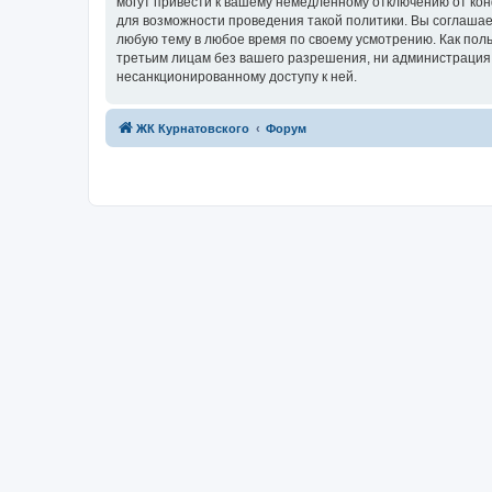
могут привести к вашему немедленному отключению от кон
для возможности проведения такой политики. Вы соглашае
любую тему в любое время по своему усмотрению. Как поль
третьим лицам без вашего разрешения, ни администрация к
несанкционированному доступу к ней.
ЖК Курнатовского
Форум