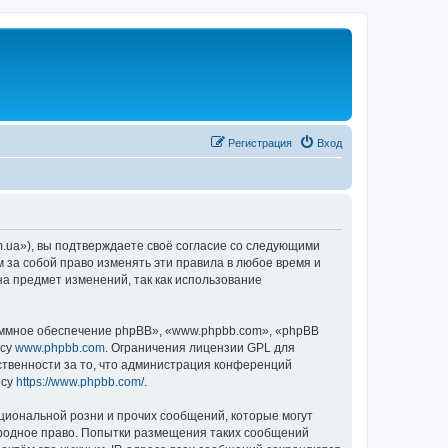
Регистрация
Вход
m.ua»), вы подтверждаете своё согласие со следующими
м за собой право изменять эти правила в любое время и
на предмет изменений, так как использование
ммное обеспечение phpBB», «www.phpbb.com», «phpBB
есу
www.phpbb.com
. Ограничения лицензии GPL для
ственности за то, что администрация конференций
есу
https://www.phpbb.com/
.
циональной розни и прочих сообщений, которые могут
ародное право. Попытки размещения таких сообщений