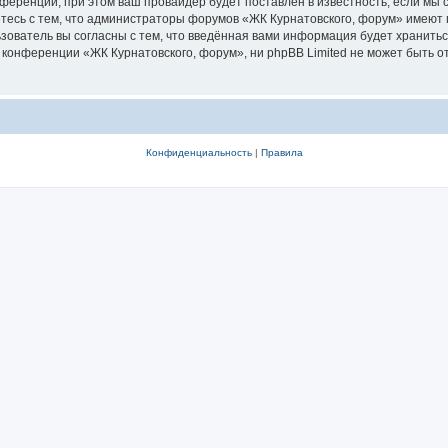
ференции, при этом ваш провайдер будет поставлен в известность, если мы 
тесь с тем, что администраторы форумов «ЖК Курнатовского, форум» имеют п
зователь вы согласны с тем, что введённая вами информация будет хранитьс
онференции «ЖК Курнатовского, форум», ни phpBB Limited не может быть отв
Конфиденциальность
|
Правила