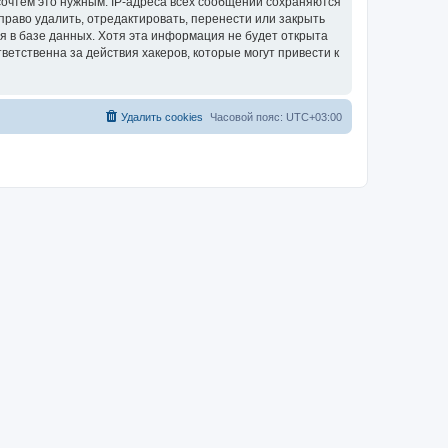
сочтём это нужным. IP-адреса всех сообщений сохраняются
раво удалить, отредактировать, перенести или закрыть
я в базе данных. Хотя эта информация не будет открыта
етственна за действия хакеров, которые могут привести к
Удалить cookies
Часовой пояс:
UTC+03:00