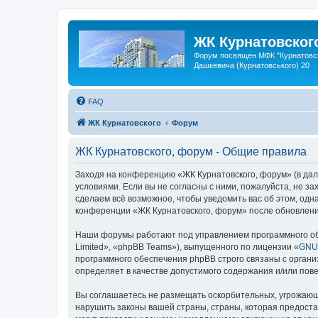
ЖК Курнатовског
Форум посвящен МФК "Курнатовск
Дашкевича (Курнатовського) 20
FAQ
ЖК Курнатовского
Форум
ЖК Курнатовского, форум - Общие правила
Заходя на конференцию «ЖК Курнатовского, форум» (в даль
условиями. Если вы не согласны с ними, пожалуйста, не з
сделаем всё возможное, чтобы уведомить вас об этом, одн
конференции «ЖК Курнатовского, форум» после обновлени
Наши форумы работают под управлением программного об
Limited», «phpBB Teams»), выпущенного по лицензии «
GNU 
программного обеспечения phpBB строго связаны с органи
определяет в качестве допустимого содержания и/или по
Вы соглашаетесь не размещать оскорбительных, угрожающ
нарушить законы вашей страны, страны, которая предост