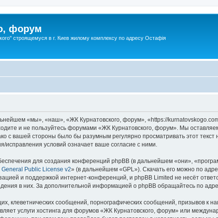
о, форум
ого" строящемуся в г. Киев жилому комплексу по адресу Остафія
нейшем «мы», «наш», «ЖК Курнатовского, форум», «https://kurnatovskogo.co
аходите и не пользуйтесь форумами «ЖК Курнатовского, форум». Мы оставляе
ако с вашей стороны было бы разумным регулярно просматривать этот текст 
я/исправления условий означает ваше согласие с ними.
еспечения для создания конференций phpBB (в дальнейшем «они», «програ
General Public License v2
» (в дальнейшем «GPL»). Скачать его можно по адр
зацией и поддержкой интернет-конференций, и phpBB Limited не несёт ответ
ведения в них. За дополнительной информацией о phpBB обращайтесь по адр
их, клеветнических сообщений, порнографических сообщений, призывов к на
авляет услуги хостинга для форумов «ЖК Курнатовского, форум» или междун