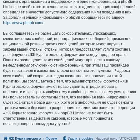
связаны с организацией и поддержкой интернет-конференций, и phpBB
Limited не несёт ответственности за то, что администрация конференций
определяет в качестве допустимого содержания и/или поведения в них.
За дополнительной информацией о phpBB обращайтесь по адресу
https://www.phpbb.com/
.
Вы соглашаетесь не размещать оскорбительных, угрожающих,
клеветнических сообщений, порнографических сообщений, призывов к
национальной розни и прочих сообщений, которые могут нарушить
законы вашей страны, страны, которая предоставляет услуги хостинга
для форумов «ЖК Курнатовского, форум» или международное право.
Попытки размещения таких сообщений могут привести к вашему
немедленному отключению от конференции, при этом ваш провайдер
будет поставлен в известность, если мы сочтём это нужным. IP-адреса
всех сообщений сохраняются для возможности проведения такой
политики. Вы соглашаетесь с тем, что администраторы форумов «ЖК
Курнатовского, форум» имеют право удалить, отредактировать,
перенести или закрыть любую тему в любое время по своему усмотрению.
Как пользователь вы согласны с тем, что введённая вами информация
будет храниться в базе данных. Хотя эта информация не будет открыта
третьим лицам без вашего разрешения, ни администрация конференции
«ЖК Курнатовского, форум», ни phpBB Limited не может быть
ответственна за действия хакеров, которые могут привести к
несанкционированному доступу к ней.
ЖК Курнатовского
Форум
Удалить cookies
Часовой пояс:
UTC+03:00