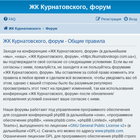
ЖК Курнатовского, форум
FAQ
Регистрация
Вход
ЖК Курнатовского
Форум
ЖК Курнатовского, форум - Общие правила
Заходя на конференцию «ЖК Курнатовского, форум» (в дальнейшем
«мы», «наш», «ЖК Курнатовского, форум», «https://kurnatovskogo.com.ua»),
вы подтверждаете своё согласие со следующими условиями. Если вы не
согласны с ними, пожалуйста, не заходите и не пользуйтесь форумами
«ЖК Курнатовского, форум». Мы оставляем за собой право изменять эти
правила в любое время и сделаем всё возможное, чтобы уведомить вас об
этом, однако с вашей стороны было бы разумным регулярно
просматривать этот текст на предмет изменений, так как использование
конференции «ЖК Курнатовского, форум» после обновления/
исправления условий означает ваше согласие с ними.
Наши форумы работают под управлением программного обеспечения
для создания конференций phpBB (в дальнейшем «они», «программное
обеспечение phpBB», «www.phpbb.com», «phpBB Limited», «phpBB
Teams»), выпущенного по лицензии «
GNU General Public License v2
» (в
дальнейшем «GPL»). Скачать его можно по адресу
www.phpbb.com
.
Ограничения лицензии GPL для программного обеспечения phpBB строго