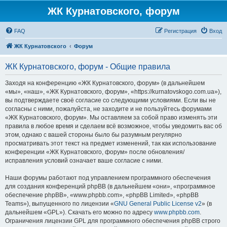
ЖК Курнатовского, форум
FAQ
Регистрация
Вход
ЖК Курнатовского
Форум
ЖК Курнатовского, форум - Общие правила
Заходя на конференцию «ЖК Курнатовского, форум» (в дальнейшем
«мы», «наш», «ЖК Курнатовского, форум», «https://kurnatovskogo.com.ua»),
вы подтверждаете своё согласие со следующими условиями. Если вы не
согласны с ними, пожалуйста, не заходите и не пользуйтесь форумами
«ЖК Курнатовского, форум». Мы оставляем за собой право изменять эти
правила в любое время и сделаем всё возможное, чтобы уведомить вас об
этом, однако с вашей стороны было бы разумным регулярно
просматривать этот текст на предмет изменений, так как использование
конференции «ЖК Курнатовского, форум» после обновления/
исправления условий означает ваше согласие с ними.
Наши форумы работают под управлением программного обеспечения
для создания конференций phpBB (в дальнейшем «они», «программное
обеспечение phpBB», «www.phpbb.com», «phpBB Limited», «phpBB
Teams»), выпущенного по лицензии «
GNU General Public License v2
» (в
дальнейшем «GPL»). Скачать его можно по адресу
www.phpbb.com
.
Ограничения лицензии GPL для программного обеспечения phpBB строго