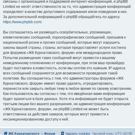
связаны с организацией и поддержкой интернет-конференций, и phpBB
Limited не несёт ответственности за то, что администрация конференций
определяет в качестве допустимого содержания и/или поведения в них.
За дополнительной информацией о phpBB обращайтесь по адресу
https://www.phpbb.com/
.
Вы соглашаетесь не размещать оскорбительных, угрожающих,
клеветнических сообщений, порнографических сообщений, призывов к
национальной розни и прочих сообщений, которые могут нарушить
законы вашей страны, страны, которая предоставляет услуги хостинга
для форумов «ЖК Курнатовского, форум» или международное право.
Попытки размещения таких сообщений могут привести к вашему
немедленному отключению от конференции, при этом ваш провайдер
будет поставлен в известность, если мы сочтём это нужным. IP-адреса
всех сообщений сохраняются для возможности проведения такой
политики. Вы соглашаетесь с тем, что администраторы форумов «ЖК
Курнатовского, форум» имеют право удалить, отредактировать,
перенести или закрыть любую тему в любое время по своему усмотрению.
Как пользователь вы согласны с тем, что введённая вами информация
будет храниться в базе данных. Хотя эта информация не будет открыта
третьим лицам без вашего разрешения, ни администрация конференции
«ЖК Курнатовского, форум», ни phpBB Limited не может быть
ответственна за действия хакеров, которые могут привести к
несанкционированному доступу к ней.
ЖК Курнатовского
Форум
Удалить cookies
Часовой пояс:
UTC+03:00