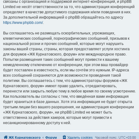
связаны с организацией и поддержкой интернет-конференций, и phpBB
Limited не несёт ответственности за то, что администрация конференций
определяет в качестве допустимого содержания и/или поведения в них.
За дополнительной информацией о phpBB обращайтесь по адресу
https://www.phpbb.com/
.
Вы соглашаетесь не размещать оскорбительных, угрожающих,
клеветнических сообщений, порнографических сообщений, призывов к
национальной розни и прочих сообщений, которые могут нарушить
законы вашей страны, страны, которая предоставляет услуги хостинга
для форумов «ЖК Курнатовского, форум» или международное право.
Попытки размещения таких сообщений могут привести к вашему
немедленному отключению от конференции, при этом ваш провайдер
будет поставлен в известность, если мы сочтём это нужным. IP-адреса
всех сообщений сохраняются для возможности проведения такой
политики. Вы соглашаетесь с тем, что администраторы форумов «ЖК
Курнатовского, форум» имеют право удалить, отредактировать,
перенести или закрыть любую тему в любое время по своему усмотрению.
Как пользователь вы согласны с тем, что введённая вами информация
будет храниться в базе данных. Хотя эта информация не будет открыта
третьим лицам без вашего разрешения, ни администрация конференции
«ЖК Курнатовского, форум», ни phpBB Limited не может быть
ответственна за действия хакеров, которые могут привести к
несанкционированному доступу к ней.
ЖК Курнатовского
Форум
Удалить cookies
Часовой пояс:
UTC+03:00