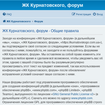
ЖК Курнатовского, форум
FAQ
Регистрация
Вход
ЖК Курнатовского
Форум
ЖК Курнатовского, форум - Общие правила
Заходя на конференцию «ЖК Курнатовского, форум» (в дальнейшем
«мы», «наш», «ЖК Курнатовского, форум», «https://kurnatovskogo.com.ua»),
вы подтверждаете своё согласие со следующими условиями. Если вы не
согласны с ними, пожалуйста, не заходите и не пользуйтесь форумами
«ЖК Курнатовского, форум». Мы оставляем за собой право изменять эти
правила в любое время и сделаем всё возможное, чтобы уведомить вас об
этом, однако с вашей стороны было бы разумным регулярно
просматривать этот текст на предмет изменений, так как использование
конференции «ЖК Курнатовского, форум» после обновления/
исправления условий означает ваше согласие с ними.
Наши форумы работают под управлением программного обеспечения
для создания конференций phpBB (в дальнейшем «они», «программное
обеспечение phpBB», «www.phpbb.com», «phpBB Limited», «phpBB
Teams»), выпущенного по лицензии «
GNU General Public License v2
» (в
дальнейшем «GPL»). Скачать его можно по адресу
www.phpbb.com
.
Ограничения лицензии GPL для программного обеспечения phpBB строго