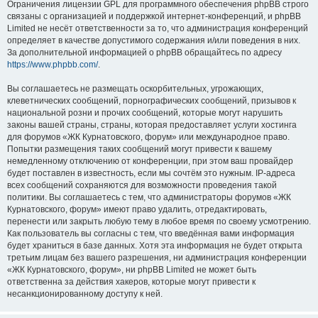
Ограничения лицензии GPL для программного обеспечения phpBB строго
связаны с организацией и поддержкой интернет-конференций, и phpBB
Limited не несёт ответственности за то, что администрация конференций
определяет в качестве допустимого содержания и/или поведения в них.
За дополнительной информацией о phpBB обращайтесь по адресу
https://www.phpbb.com/
.
Вы соглашаетесь не размещать оскорбительных, угрожающих,
клеветнических сообщений, порнографических сообщений, призывов к
национальной розни и прочих сообщений, которые могут нарушить
законы вашей страны, страны, которая предоставляет услуги хостинга
для форумов «ЖК Курнатовского, форум» или международное право.
Попытки размещения таких сообщений могут привести к вашему
немедленному отключению от конференции, при этом ваш провайдер
будет поставлен в известность, если мы сочтём это нужным. IP-адреса
всех сообщений сохраняются для возможности проведения такой
политики. Вы соглашаетесь с тем, что администраторы форумов «ЖК
Курнатовского, форум» имеют право удалить, отредактировать,
перенести или закрыть любую тему в любое время по своему усмотрению.
Как пользователь вы согласны с тем, что введённая вами информация
будет храниться в базе данных. Хотя эта информация не будет открыта
третьим лицам без вашего разрешения, ни администрация конференции
«ЖК Курнатовского, форум», ни phpBB Limited не может быть
ответственна за действия хакеров, которые могут привести к
несанкционированному доступу к ней.