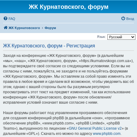
ЖК Курнатовского, форум
FAQ
Вход
ЖК Курнатовского
Форум
Язык:
ЖК Курнатовского, форум - Регистрация
Заходя на конференцию «ЖК Курнатовского, форум» (в дальнейшем
«мы», «наш», «ЖК Курнатовского, форум», «https://kurnatovskogo.com.ua»),
вы подтверждаете своё согласие со следующими условиями. Если вы не
согласны с ними, пожалуйста, не заходите и не пользуйтесь форумами
«ЖК Курнатовского, форум». Мы оставляем за собой право изменять эти
правила в любое время и сделаем всё возможное, чтобы уведомить вас об
этом, однако с вашей стороны было бы разумным регулярно
просматривать этот текст на предмет изменений, так как использование
конференции «ЖК Курнатовского, форум» после обновления/
исправления условий означает ваше согласие с ними.
Наши форумы работают под управлением программного обеспечения
для создания конференций phpBB (в дальнейшем «они», «программное
обеспечение phpBB», «www.phpbb.com», «phpBB Limited», «phpBB
Teams»), выпущенного по лицензии «
GNU General Public License v2
» (в
дальнейшем «GPL»). Скачать его можно по адресу
www.phpbb.com
.