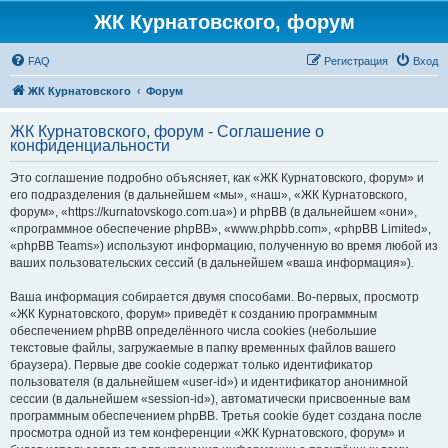
ЖК Курнатовского, форум
FAQ
Регистрация
Вход
ЖК Курнатовского
Форум
ЖК Курнатовского, форум - Соглашение о
конфиденциальности
Это соглашение подробно объясняет, как «ЖК Курнатовского, форум» и
его подразделения (в дальнейшем «мы», «наш», «ЖК Курнатовского,
форум», «https://kurnatovskogo.com.ua») и phpBB (в дальнейшем «они»,
«программное обеспечение phpBB», «www.phpbb.com», «phpBB Limited»,
«phpBB Teams») используют информацию, полученную во время любой из
ваших пользовательских сессий (в дальнейшем «ваша информация»).
Ваша информация собирается двумя способами. Во-первых, просмотр
«ЖК Курнатовского, форум» приведёт к созданию программным
обеспечением phpBB определённого числа cookies (небольшие
текстовые файлы, загружаемые в папку временных файлов вашего
браузера). Первые две cookie содержат только идентификатор
пользователя (в дальнейшем «user-id») и идентификатор анонимной
сессии (в дальнейшем «session-id»), автоматически присвоенные вам
программным обеспечением phpBB. Третья cookie будет создана после
просмотра одной из тем конференции «ЖК Курнатовского, форум» и