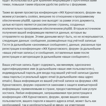
будет использоваться для хранения информации о прочтённых вами
темах, повышая таким образом удобство работы с форумами.
Также во время просмотра конференции «ЖК Курнатовского, форум» мы
можем установить cookies, внешние по отношению к программному
обеспечению phpBB, однако они выходят за рамки этого документа,
целью которого является рассмотрение страниц, созданных
исключительно программным обеспечением phpBB. Вторым источником
получения вашей информации являются данные, которые вы
отправляете на форум. Этими данными могут быть, но не исчерпываются,
следующие данные: сообщения, размещённые под учётной записью
Гостя (в дальнейшем «анонимные сообщения»), данные, указанные при
регистрации в конференции «ЖК Курнатовского, форум» (в дальнейшем
«ваша учётная запись») и сообщения, оставленные вами после
регистрации и авторизации (в дальнейшем «ваши сообщения»).
Ваша учётная запись будет содержать, как минимум, однозначно
идентифицируемое имя (в дальнейшем «ваше имя пользователя»),
индивидуальный пароль для входа под вашей учётной записью (далее
«ваш пароль») и реальный адрес email (в дальнейшем «ваш адрес
email»). Ваша информация из вашей учётной записи на форумах «ЖК
Курнатовского, форум» охраняется законами о защите компьютерной
информации, применяемыми в стране, предоставляющей нам услуги
хостинга. Любая информация, запрашиваемая при регистрации в
конференции «ЖК Курнатовского, форум», кроме вашего имени
пользователя, вашего пароля и вашего адреса email, может быть как
необходимой, так и необязательной ко вводу, на усмотрение