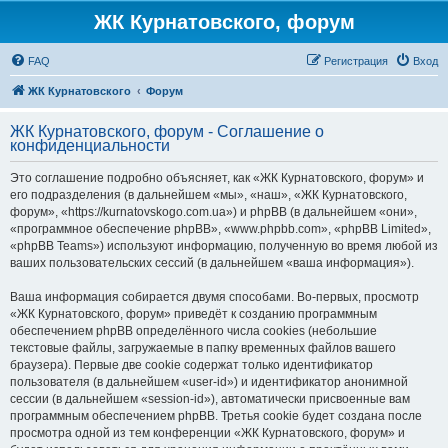
ЖК Курнатовского, форум
FAQ
Регистрация
Вход
ЖК Курнатовского
Форум
ЖК Курнатовского, форум - Соглашение о
конфиденциальности
Это соглашение подробно объясняет, как «ЖК Курнатовского, форум» и
его подразделения (в дальнейшем «мы», «наш», «ЖК Курнатовского,
форум», «https://kurnatovskogo.com.ua») и phpBB (в дальнейшем «они»,
«программное обеспечение phpBB», «www.phpbb.com», «phpBB Limited»,
«phpBB Teams») используют информацию, полученную во время любой из
ваших пользовательских сессий (в дальнейшем «ваша информация»).
Ваша информация собирается двумя способами. Во-первых, просмотр
«ЖК Курнатовского, форум» приведёт к созданию программным
обеспечением phpBB определённого числа cookies (небольшие
текстовые файлы, загружаемые в папку временных файлов вашего
браузера). Первые две cookie содержат только идентификатор
пользователя (в дальнейшем «user-id») и идентификатор анонимной
сессии (в дальнейшем «session-id»), автоматически присвоенные вам
программным обеспечением phpBB. Третья cookie будет создана после
просмотра одной из тем конференции «ЖК Курнатовского, форум» и