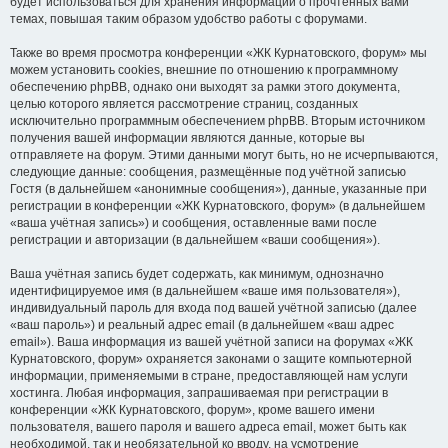
будет использоваться для хранения информации о прочтённых вами
темах, повышая таким образом удобство работы с форумами.
Также во время просмотра конференции «ЖК Курнатовского, форум» мы
можем установить cookies, внешние по отношению к программному
обеспечению phpBB, однако они выходят за рамки этого документа,
целью которого является рассмотрение страниц, созданных
исключительно программным обеспечением phpBB. Вторым источником
получения вашей информации являются данные, которые вы
отправляете на форум. Этими данными могут быть, но не исчерпываются,
следующие данные: сообщения, размещённые под учётной записью
Гостя (в дальнейшем «анонимные сообщения»), данные, указанные при
регистрации в конференции «ЖК Курнатовского, форум» (в дальнейшем
«ваша учётная запись») и сообщения, оставленные вами после
регистрации и авторизации (в дальнейшем «ваши сообщения»).
Ваша учётная запись будет содержать, как минимум, однозначно
идентифицируемое имя (в дальнейшем «ваше имя пользователя»),
индивидуальный пароль для входа под вашей учётной записью (далее
«ваш пароль») и реальный адрес email (в дальнейшем «ваш адрес
email»). Ваша информация из вашей учётной записи на форумах «ЖК
Курнатовского, форум» охраняется законами о защите компьютерной
информации, применяемыми в стране, предоставляющей нам услуги
хостинга. Любая информация, запрашиваемая при регистрации в
конференции «ЖК Курнатовского, форум», кроме вашего имени
пользователя, вашего пароля и вашего адреса email, может быть как
необходимой, так и необязательной ко вводу, на усмотрение