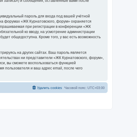
я запись») и сообщения, оставленные вами после
дивидуальный пароль для входа под вашей учётной
 на форумах «ЖК Курнатовского, форум» охраняется
апрашиваемая при регистрации в конференции «ЖК
еобязательной ко вводу, на усмотрение администрации
будет общедоступна. Кроме того, у вас есть возможность
рируясь на других сайтах. Ваш пароль является
тоятельствах ни представители «ЖК Курнатовского, форум»,
писи, вы сможете воспользоваться функцией
 пользователя и ваш адрес email, после чего
Удалить cookies
Часовой пояс:
UTC+03:00