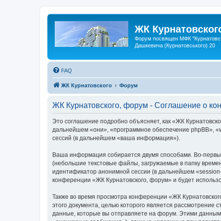
ЖК Курнатовског
Форум посвящен МФК "Курнатовск
Дашкевича (Курнатовського) 20
FAQ
ЖК Курнатовского
Форум
ЖК Курнатовского, форум - Соглашение о к
Это соглашение подробно объясняет, как «ЖК Курнатовског
дальнейшем «они», «программное обеспечение phpBB», «w
сессий (в дальнейшем «ваша информация»).
Ваша информация собирается двумя способами. Во-первых
(небольшие текстовые файлы, загружаемые в папку времен
идентификатор анонимной сессии (в дальнейшем «session-
конференции «ЖК Курнатовского, форум» и будет использ
Также во время просмотра конференции «ЖК Курнатовского
этого документа, целью которого является рассмотрение
данные, которые вы отправляете на форум. Этими данным