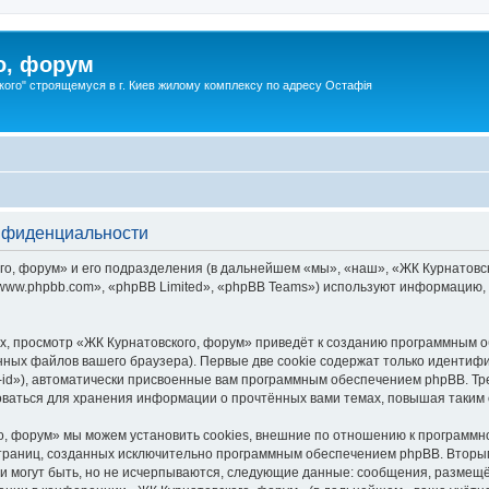
о, форум
ого" строящемуся в г. Киев жилому комплексу по адресу Остафія
онфиденциальности
о, форум» и его подразделения (в дальнейшем «мы», «наш», «ЖК Курнатовского
ww.phpbb.com», «phpBB Limited», «phpBB Teams») используют информацию, 
, просмотр «ЖК Курнатовского, форум» приведёт к созданию программным о
ных файлов вашего браузера). Первые две cookie содержат только идентифик
id»), автоматически присвоенные вам программным обеспечением phpBB. Тре
оваться для хранения информации о прочтённых вами темах, повышая таким
, форум» мы можем установить cookies, внешние по отношению к программн
 страниц, созданных исключительно программным обеспечением phpBB. Втор
и могут быть, но не исчерпываются, следующие данные: сообщения, размещё