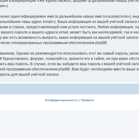
ации в конференции «ЖК Курнатовского, форум» (в дальнейшем «ваша учётна
ия»).
означно идентифицируемое имя (в дальнейшем «ваше имя пользователя»), ин
 дальнейшем «ваш адрес email»). Ваша информация из вашей учётной записи
ыми в стране, предоставляющей нам услуги хостинга. Любая информация, з
 вашего пароля и вашего адреса email, может быть как необходимой, так и н
 вас есть возможность выбрать, какая информация из вашей учётной записи 
тически сгенерированных программным обеспечением phpBB.
ием). Однако не рекомендуется использовать этот же самый пароль, регист
 Курнатовского, форум», пожалуйста, храните его в тайне, ни при каких обс
вать ваш пароль. В случае, если вы забудете ваш пароль к вашей учётной за
ой программным обеспечением phpBB. Вам будет необходимо ввести ваше имя
ароль для вашей учётной записи.
Конфиденциальность
|
Правила