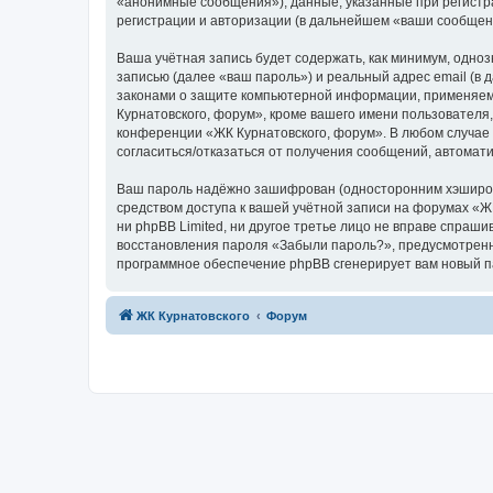
«анонимные сообщения»), данные, указанные при регистр
регистрации и авторизации (в дальнейшем «ваши сообщен
Ваша учётная запись будет содержать, как минимум, одн
записью (далее «ваш пароль») и реальный адрес email (в
законами о защите компьютерной информации, применяем
Курнатовского, форум», кроме вашего имени пользователя,
конференции «ЖК Курнатовского, форум». В любом случае у
согласиться/отказаться от получения сообщений, автома
Ваш пароль надёжно зашифрован (односторонним хэширован
средством доступа к вашей учётной записи на форумах «ЖК
ни phpBB Limited, ни другое третье лицо не вправе спраши
восстановления пароля «Забыли пароль?», предусмотренн
программное обеспечение phpBB сгенерирует вам новый п
ЖК Курнатовского
Форум